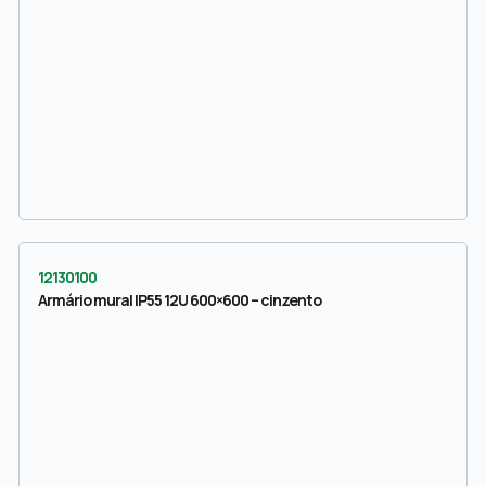
12130100
Armário mural IP55 12U 600×600 – cinzento