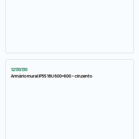
12130130
Armário mural IP55 18U 600×600 – cinzento