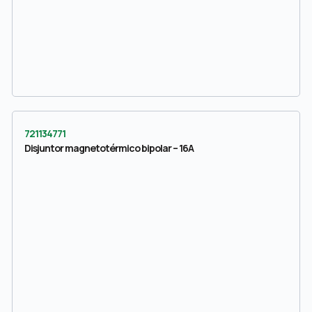
721134771
Disjuntor magnetotérmico bipolar – 16A