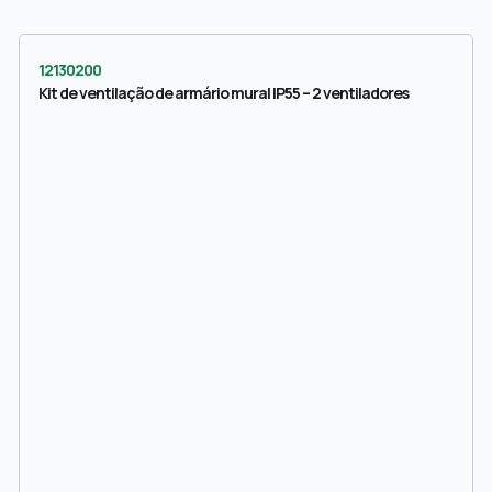
12130200
Kit de ventilação de armário mural IP55 – 2 ventiladores