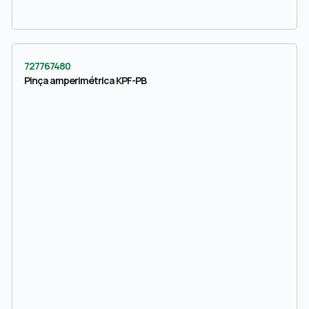
727767480
Pinça amperimétrica KPF-PB