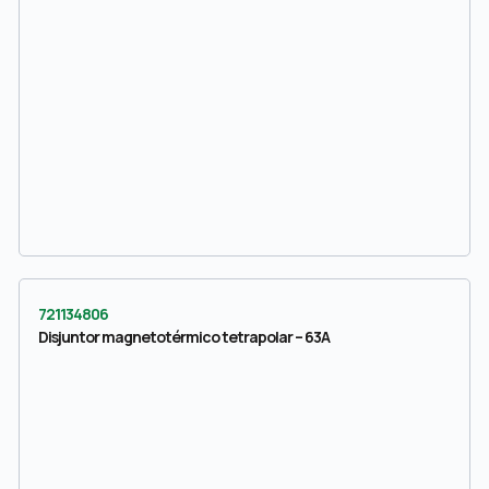
721134806
Disjuntor magnetotérmico tetrapolar – 63A