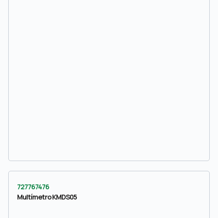
727767476
Multímetro KMDS05