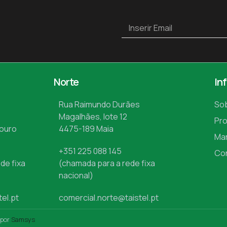
Norte
In
Rua Raimundo Durães
So
Magalhães, lote 12
Pr
Mouro
4475-189 Maia
Ma
+351 225 088 145
Co
de fixa
(chamada para a rede fixa
nacional)
tel.pt
comercial.norte@taistel.pt
 por
Samsys