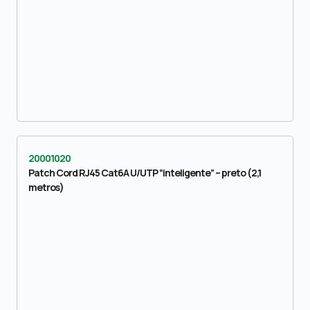
20001020
Patch Cord RJ45 Cat6A U/UTP “inteligente” – preto (2,1
metros)