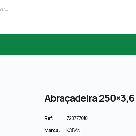
Abraçadeira 250×3,6
Ref:
728777018
Marca:
KOBAN