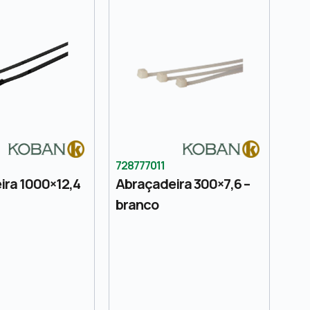
728777011
ira 1000×12,4
Abraçadeira 300×7,6 –
branco