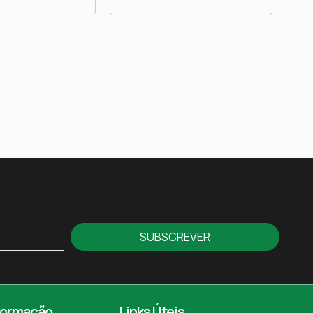
SUBSCREVER
formação
Links Úteis