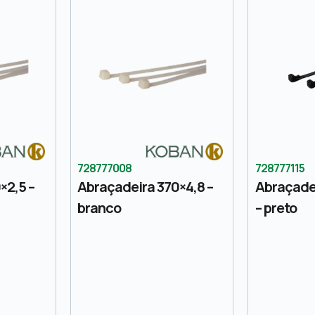
728777008
728777115
×2,5 –
Abraçadeira 370×4,8 –
Abraçade
branco
– preto