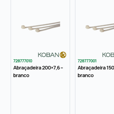
728777010
728777001
Abraçadeira 200×7,6 –
Abraçadeira 150
branco
branco