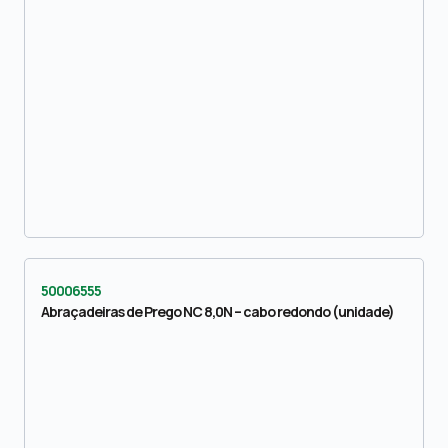
50006555
Abraçadeiras de Prego NC 8,0N – cabo redondo (unidade)