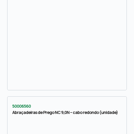
50006560
Abraçadeiras de Prego NC 9,0N – cabo redondo (unidade)