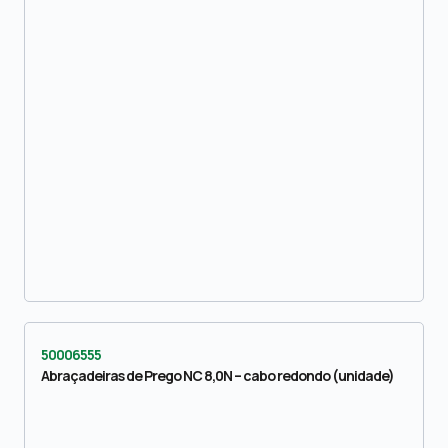
50006555
Abraçadeiras de Prego NC 8,0N – cabo redondo (unidade)