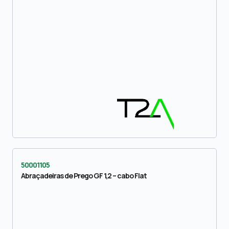
50001105
Abraçadeiras de Prego GF 1,2 – cabo Flat