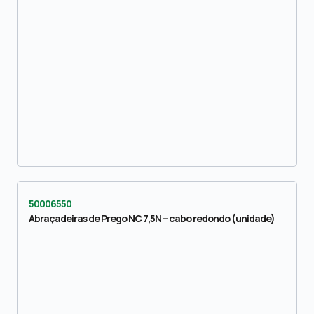
50006550
Abraçadeiras de Prego NC 7,5N – cabo redondo (unidade)