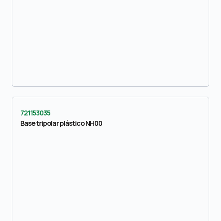
721153035
Base tripolar plástico NH00