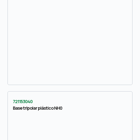
721153040
Base tripolar plástico NH0