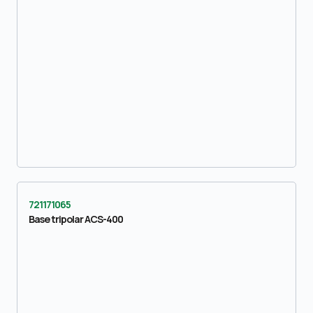
721171065
Base tripolar ACS-400