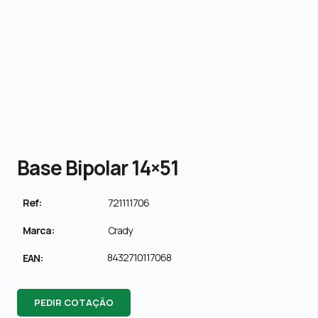
Base Bipolar 14×51
Ref:
721111706
Marca:
Crady
8432710117068
EAN:
PEDIR COTAÇÃO