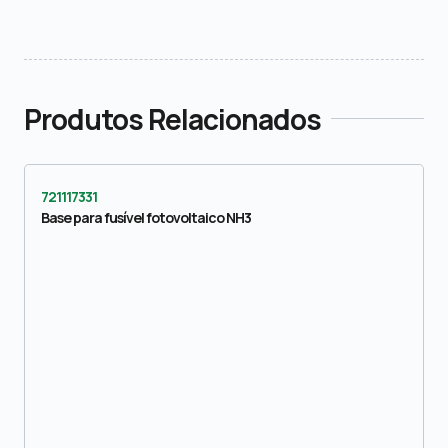
Produtos Relacionados
721117331
Base para fusível fotovoltaico NH3