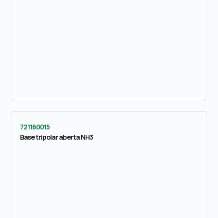
721160015
Base tripolar aberta NH3