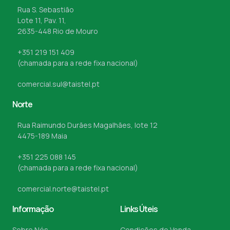
Rua S. Sebastião
Lote 11, Pav. 11,
2635-448 Rio de Mouro
+351 219 151 409
(chamada para a rede fixa nacional)
comercial.sul@taistel.pt
Norte
Rua Raimundo Durães Magalhães, lote 12
4475-189 Maia
+351 225 088 145
(chamada para a rede fixa nacional)
comercial.norte@taistel.pt
Informação
Links Úteis
Sobre Nós
Condições de Venda