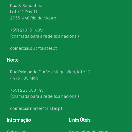
Rua S. Sebastião
Lote 11, Pav. 11,
2635-448 Rio de Mouro
+351 219 151 409
(chamada para a rede fixa nacional)
comercial.sul@taistel.pt
Norte
Rua Raimundo Durães Magalhães, lote 12
4475-189 Maia
+351 225 088 145
(chamada para a rede fixa nacional)
comercial.norte@taistel.pt
Informação
Links Úteis
Sobre Nós
Condições de Venda