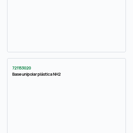
721153020
Base unipolar plástica NH2