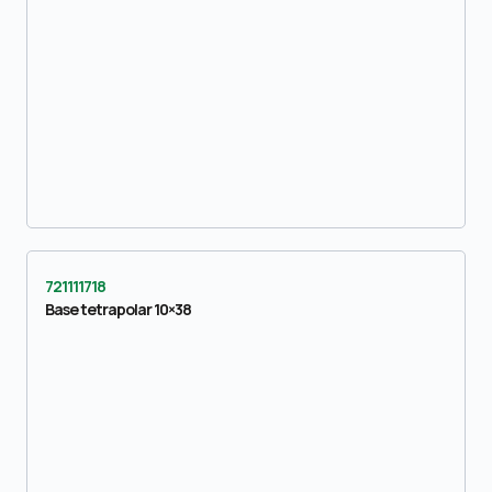
721111718
Base tetrapolar 10×38