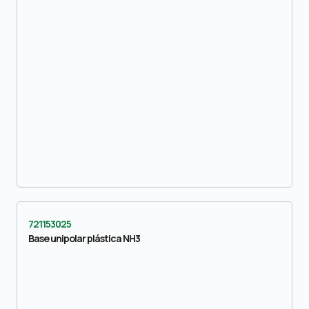
721153025
Base unipolar plástica NH3