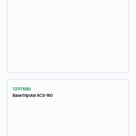
721171050
Base tripolar ACS-160