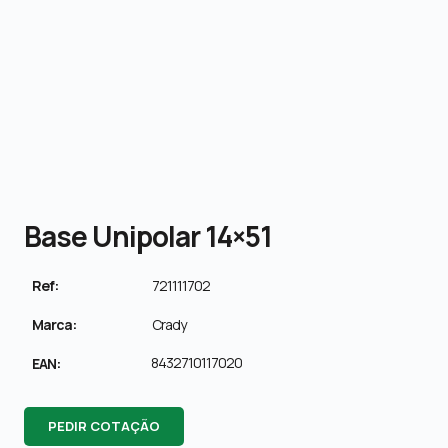
Base Unipolar 14×51
Ref:
721111702
Marca:
Crady
8432710117020
EAN:
PEDIR COTAÇÃO