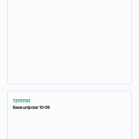
721111701
Base unipolar 10×38