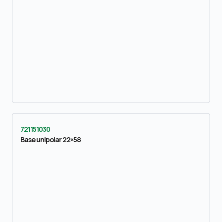
721151030
Base unipolar 22×58