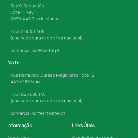
Rua S. Sebastião
Lote 11, Pav. 11,
2635-448 Rio de Mouro
+351 219 151 409
(chamada para a rede fixa nacional)
comercial.sul@taistel.pt
Norte
Rua Raimundo Durães Magalhães, lote 12
4475-189 Maia
+351 225 088 145
(chamada para a rede fixa nacional)
comercial.norte@taistel.pt
Informação
Links Úteis
Sobre Nós
Condições de Venda