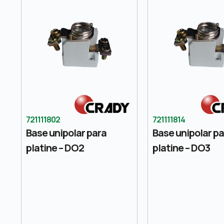
721111802
721111814
Base unipolar para
Base unipolar p
platine – DO2
platine – DO3