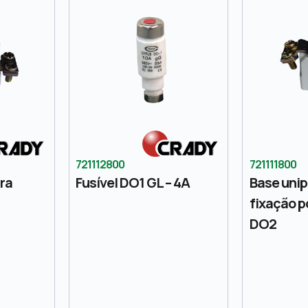
721112800
721111800
ara
Fusível DO1 GL – 4A
Base unip
fixação p
DO2