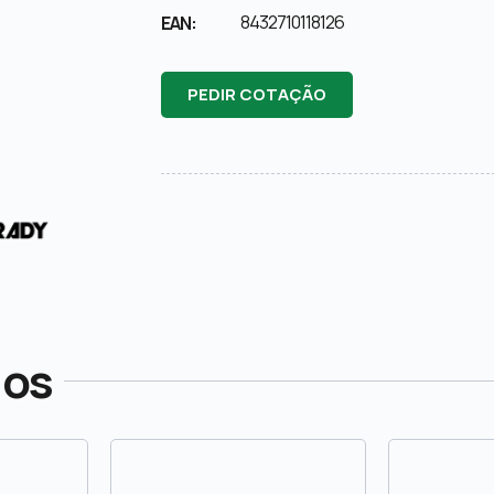
8432710118126
EAN:
PEDIR COTAÇÃO
dos