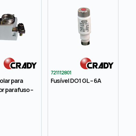
721112801
olar para
Fusível DO1 GL – 6A
or parafuso –