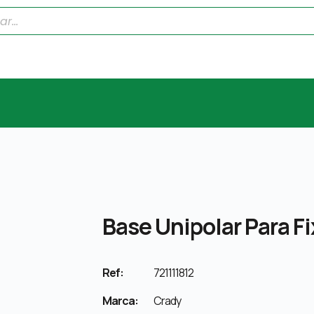
Base Unipolar Para F
Ref:
721111812
Marca:
Crady