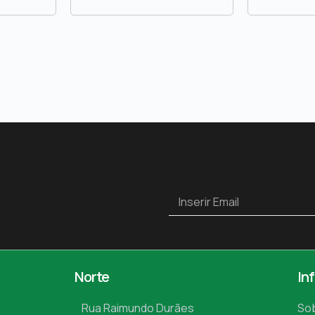
Norte
In
Rua Raimundo Durães
So