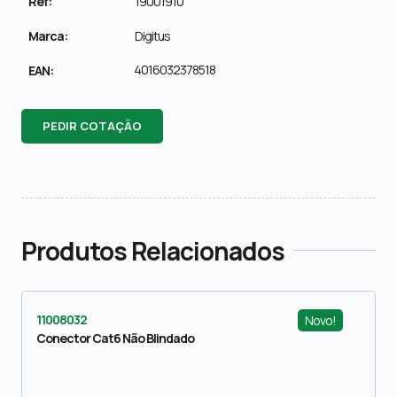
Ref:
19001910
Marca:
Digitus
4016032378518
EAN:
PEDIR COTAÇÃO
Produtos Relacionados
11008032
Novo!
Conector Cat6 Não Blindado