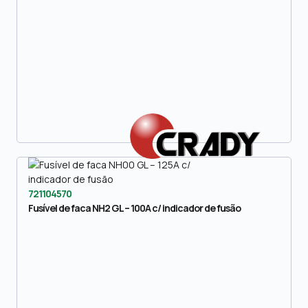
721104570
Fusível de faca NH2 GL – 100A c/ indicador de fusão