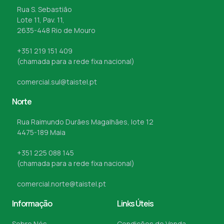
Rua S. Sebastião
Lote 11, Pav. 11,
2635-448 Rio de Mouro
+351 219 151 409
(chamada para a rede fixa nacional)
comercial.sul@taistel.pt
Norte
Rua Raimundo Durães Magalhães, lote 12
4475-189 Maia
+351 225 088 145
(chamada para a rede fixa nacional)
comercial.norte@taistel.pt
Informação
Links Úteis
Sobre Nós
Condições de Venda