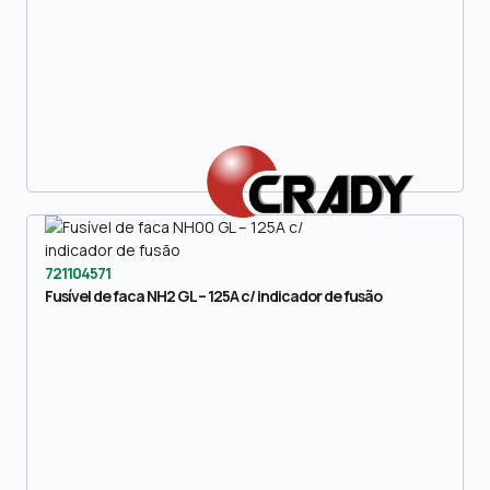
721104571
Fusível de faca NH2 GL – 125A c/ indicador de fusão