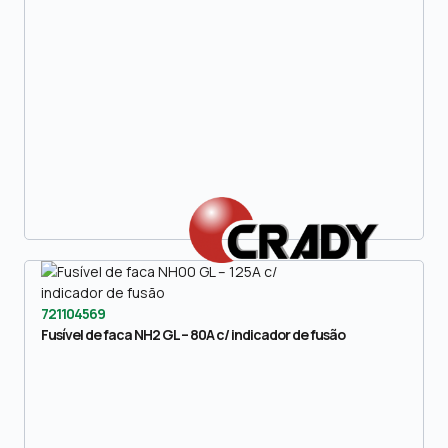
721104569
Fusível de faca NH2 GL – 80A c/ indicador de fusão