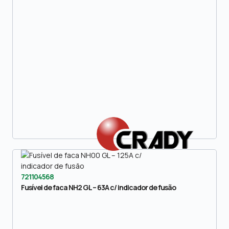
721104568
Fusível de faca NH2 GL – 63A c/ indicador de fusão