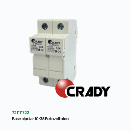
721111722
Base bipolar 10×38 Fotovoltaico