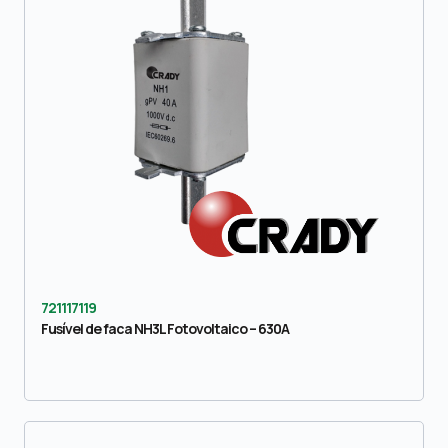
721117119
Fusível de faca NH3L Fotovoltaico – 630A