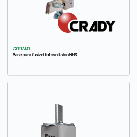
721117331
Base para fusível fotovoltaico NH3