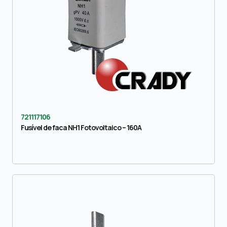
721117106
Fusível de faca NH1 Fotovoltaico – 160A