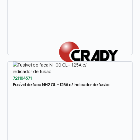
721104571
Fusível de faca NH2 GL – 125A c/ indicador de fusão