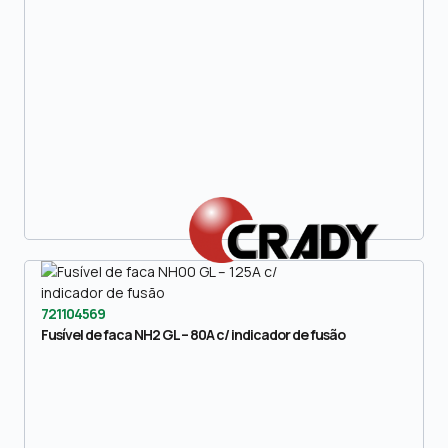
721104569
Fusível de faca NH2 GL – 80A c/ indicador de fusão