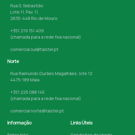
Rua S. Sebastião
Lote 11, Pav. 11,
2635-448 Rio de Mouro
+351 219 151 409
(chamada para a rede fixa nacional)
comercial.sul@taistel.pt
Norte
Rua Raimundo Durães Magalhães, lote 12
4475-189 Maia
+351 225 088 145
(chamada para a rede fixa nacional)
comercial.norte@taistel.pt
Informação
Links Úteis
Sobre Nós
Condições de Venda