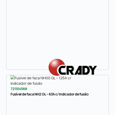
721104568
Fusível de faca NH2 GL – 63A c/ indicador de fusão