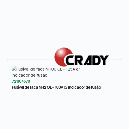
721104570
Fusível de faca NH2 GL – 100A c/ indicador de fusão