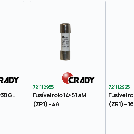
721112955
721112925
×38 GL
Fusível rolo 14×51 aM
Fusível ro
(ZR1) – 4A
(ZR1) – 1