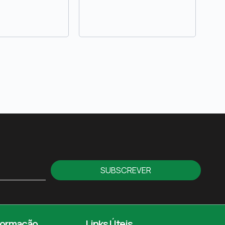
SUBSCREVER
formação
Links Úteis