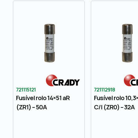
721115121
721112918
Fusível rolo 14×51 aR
Fusível rolo 10,3
(ZR1) – 50A
C/I (ZR0) – 32A