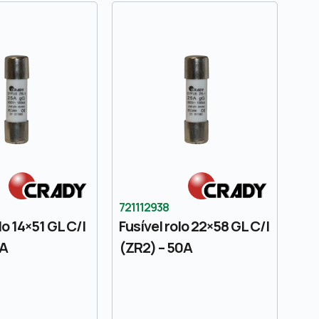
721112938
lo 14×51 GL C/I
Fusível rolo 22×58 GL C/I
6A
(ZR2) – 50A