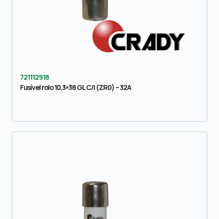
721112918
Fusível rolo 10,3×38 GL C/I (ZR0) – 32A