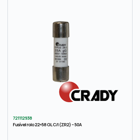
721112938
Fusível rolo 22×58 GL C/I (ZR2) – 50A