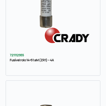
721112955
Fusível rolo 14×51 aM (ZR1) – 4A