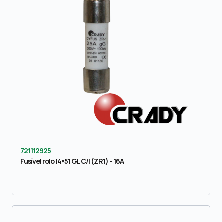
721112925
Fusível rolo 14×51 GL C/I (ZR1) – 16A