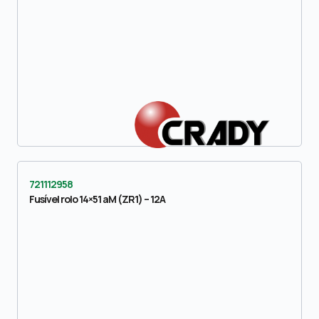
721112958
Fusível rolo 14×51 aM (ZR1) – 12A