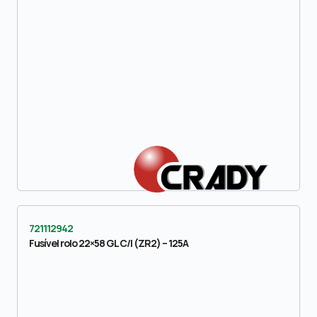
721112942
Fusível rolo 22×58 GL C/I (ZR2) – 125A