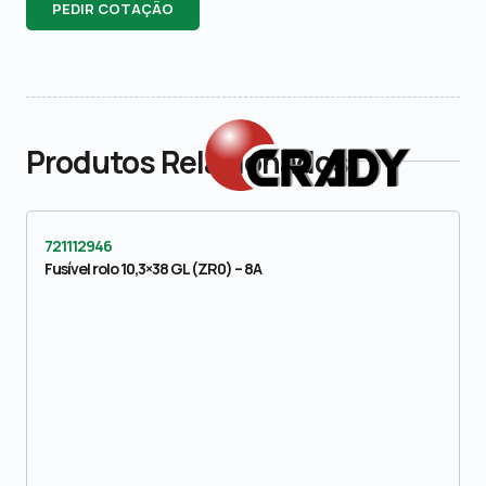
PEDIR COTAÇÃO
Produtos Relacionados
721112946
Fusível rolo 10,3×38 GL (ZR0) – 8A