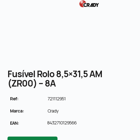
Fusível Rolo 8,5×31,5 AM
(ZR00) – 8A
Ref:
721112951
Marca:
Crady
8432710129566
EAN: