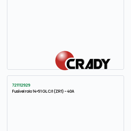
721112929
Fusível rolo 14×51 GL C/I (ZR1) – 40A