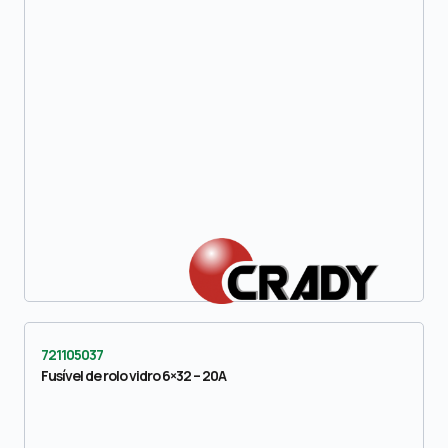
721105037
Fusível de rolo vidro 6×32 – 20A