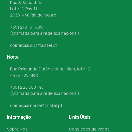
Rua S. Sebastião
Lote 11, Pav. 11,
2635-448 Rio de Mouro
+351 219 151 409
(chamada para a rede fixa nacional)
comercial.sul@taistel.pt
Norte
Rua Raimundo Durães Magalhães, lote 12
4475-189 Maia
+351 225 088 145
(chamada para a rede fixa nacional)
comercial.norte@taistel.pt
Informação
Links Úteis
Sobre Nós
Condições de Venda