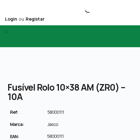
Login
ou
Registar
Fusível Rolo 10×38 AM (ZR0) –
10A
Ref:
58000111
Marca:
Jasco
58000111
EAN: