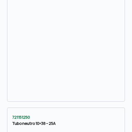
721151250
Tubo neutro 10×38 – 25A