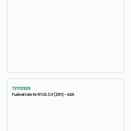
721112929
Fusível rolo 14×51 GL C/I (ZR1) – 40A