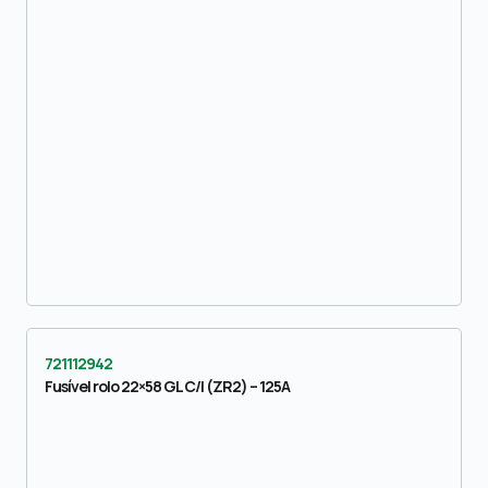
721112942
Fusível rolo 22×58 GL C/I (ZR2) – 125A