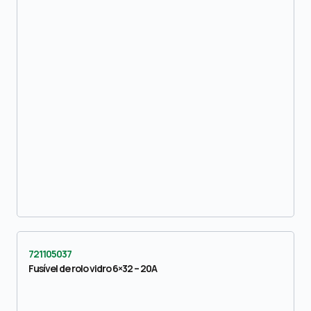
721105037
Fusível de rolo vidro 6×32 – 20A