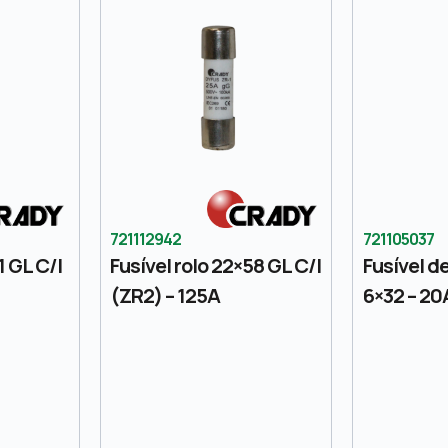
721112942
721105037
1 GL C/I
Fusível rolo 22×58 GL C/I
Fusível de
(ZR2) – 125A
6×32 – 20