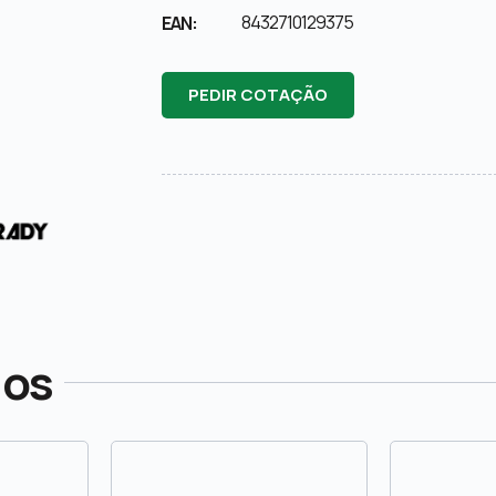
8432710129375
EAN:
PEDIR COTAÇÃO
dos