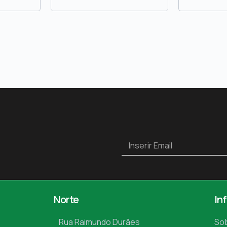
Norte
In
Rua Raimundo Durães
So