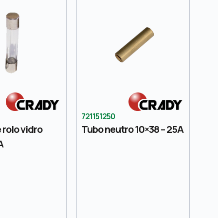
721151250
 rolo vidro
Tubo neutro 10×38 – 25A
A