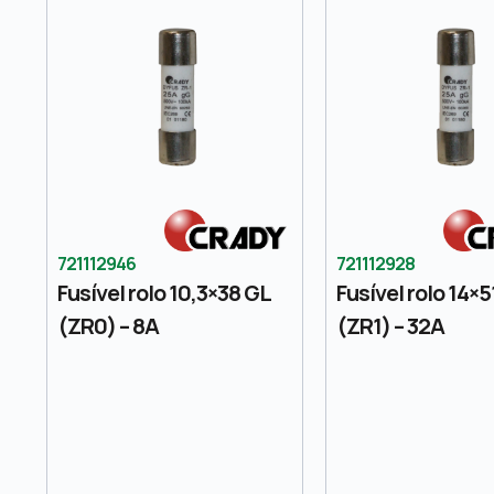
721112946
721112928
Fusível rolo 10,3×38 GL
Fusível rolo 14×5
(ZR0) – 8A
(ZR1) – 32A