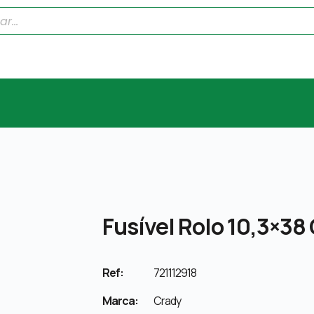
Fusível Rolo 10,3×38 
Ref:
721112918
Marca:
Crady