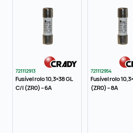
721112913
721112954
Fusível rolo 10,3×38 GL
Fusível rolo 10,
C/I (ZR0) – 6A
(ZR0) – 8A