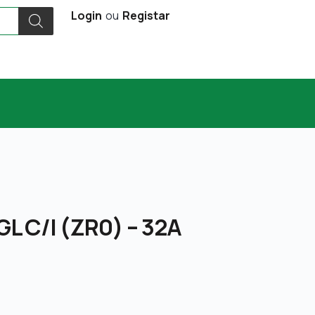
Login
ou
Registar
GL C/I (ZR0) – 32A