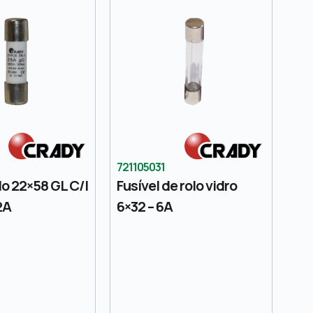
721105031
lo 22×58 GL C/I
Fusível de rolo vidro
2A
6×32 – 6A