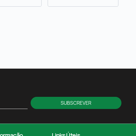
SUBSCREVER
formação
Links Úteis