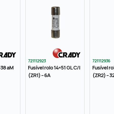
721112923
721112936
3×38 aM
Fusível rolo 14×51 GL C/I
Fusível ro
(ZR1) – 6A
(ZR2) – 3