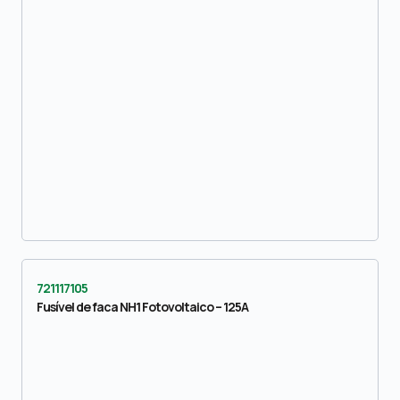
721117105
Fusível de faca NH1 Fotovoltaico – 125A