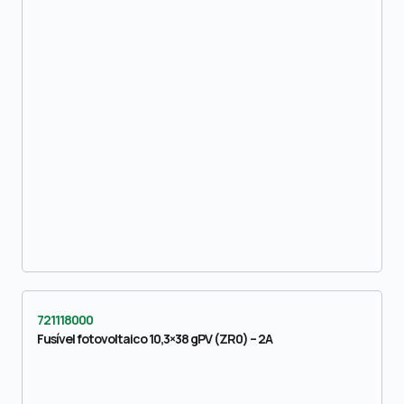
721118000
Fusível fotovoltaico 10,3×38 gPV (ZR0) – 2A