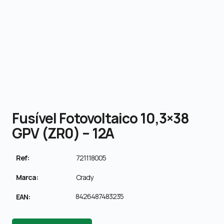
Fusível Fotovoltaico 10,3×38
GPV (ZR0) – 12A
Ref:
721118005
Marca:
Crady
8426487483235
EAN: