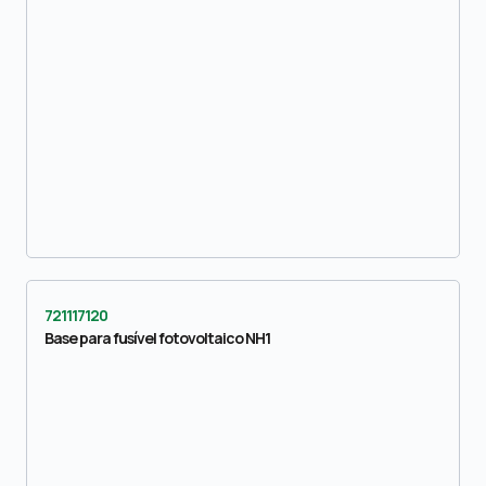
721117120
Base para fusível fotovoltaico NH1