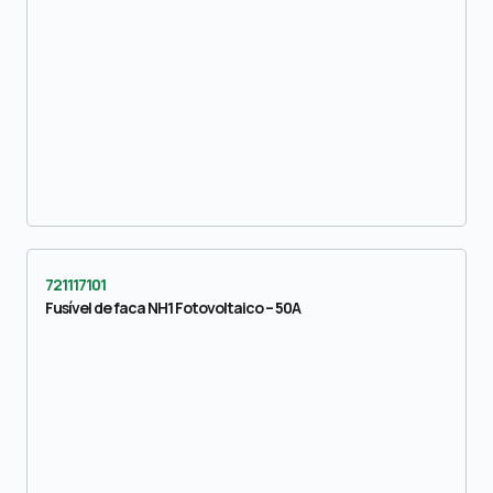
721117101
Fusível de faca NH1 Fotovoltaico – 50A