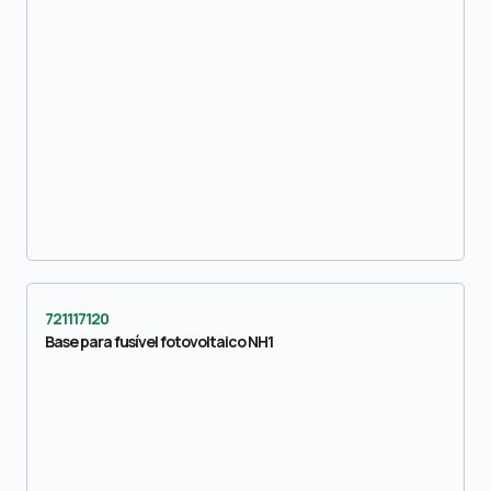
721117120
Base para fusível fotovoltaico NH1