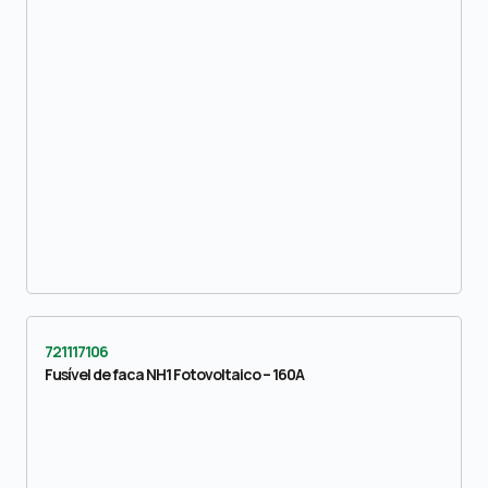
721117106
Fusível de faca NH1 Fotovoltaico – 160A