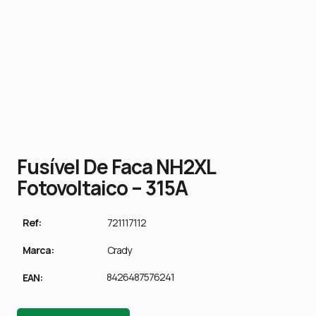
Fusível De Faca NH2XL
Fotovoltaico – 315A
Ref:
721117112
Marca:
Crady
8426487576241
EAN: