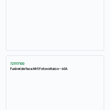
721117100
Fusível de faca NH1 Fotovoltaico – 40A