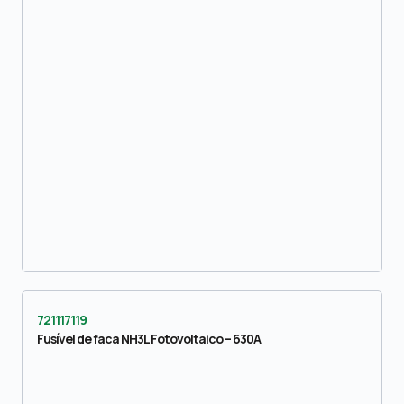
721117119
Fusível de faca NH3L Fotovoltaico – 630A