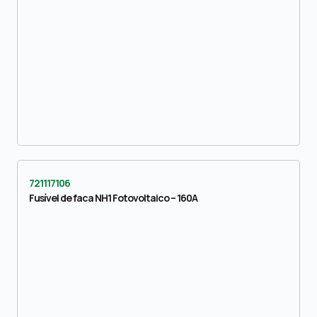
721117106
Fusível de faca NH1 Fotovoltaico – 160A