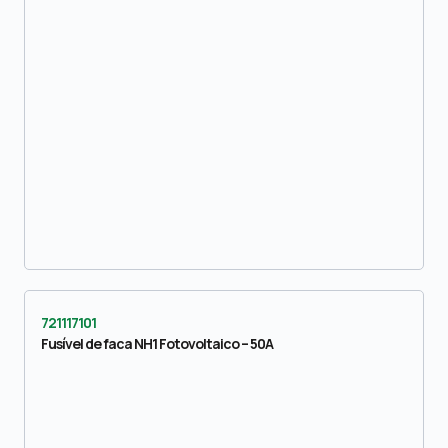
721117101
Fusível de faca NH1 Fotovoltaico – 50A