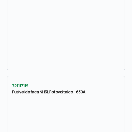
721117119
Fusível de faca NH3L Fotovoltaico – 630A