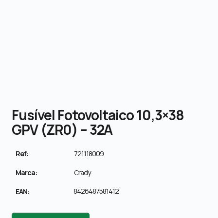
Fusível Fotovoltaico 10,3×38
GPV (ZR0) – 32A
Ref:
721118009
Marca:
Crady
8426487581412
EAN: