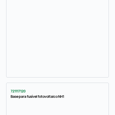
721117120
Base para fusível fotovoltaico NH1