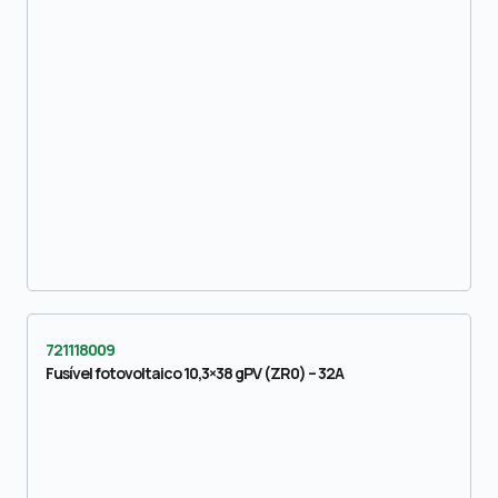
721118009
Fusível fotovoltaico 10,3×38 gPV (ZR0) – 32A