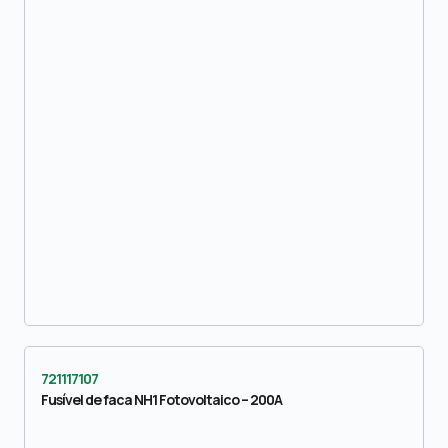
721117107
Fusível de faca NH1 Fotovoltaico – 200A