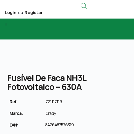
Login
ou
Registar
Fusível De Faca NH3L
Fotovoltaico – 630A
Ref:
721117119
Marca:
Crady
8426487576319
EAN: