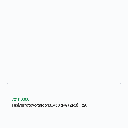
721118000
Fusível fotovoltaico 10,3×38 gPV (ZR0) – 2A