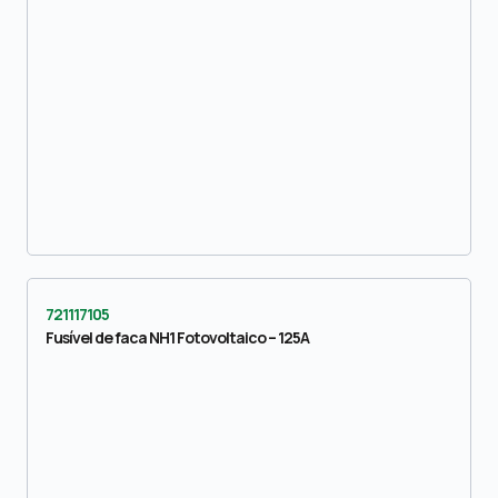
721117105
Fusível de faca NH1 Fotovoltaico – 125A