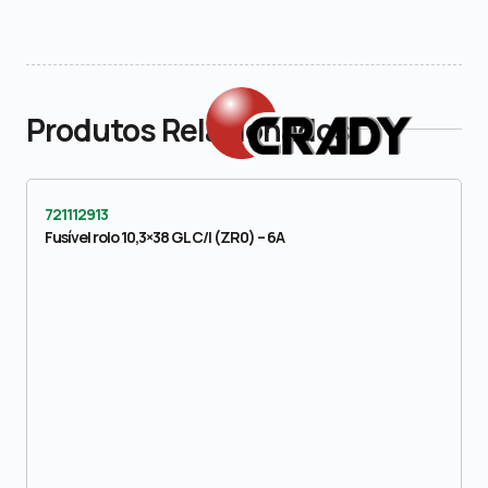
Produtos Relacionados
721112913
Fusível rolo 10,3×38 GL C/I (ZR0) – 6A