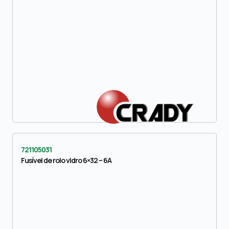
721105031
Fusível de rolo vidro 6×32 – 6A