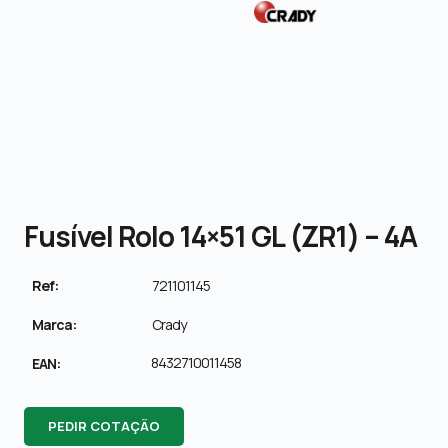
Fusível Rolo 14×51 GL (ZR1) – 4A
Ref:
721101145
Marca:
Crady
8432710011458
EAN:
PEDIR COTAÇÃO