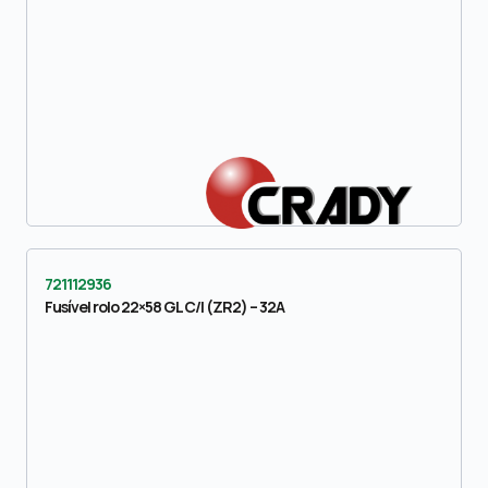
721112936
Fusível rolo 22×58 GL C/I (ZR2) – 32A