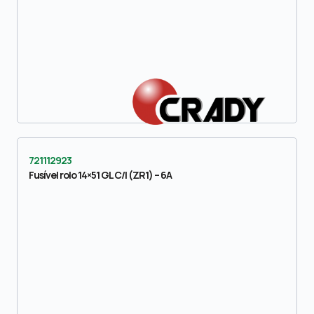
721112923
Fusível rolo 14×51 GL C/I (ZR1) – 6A