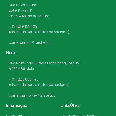
Rua S. Sebastião
Lote 11, Pav. 11,
2635-448 Rio de Mouro
+351 219 151 409
(chamada para a rede fixa nacional)
comercial.sul@taistel.pt
Norte
Rua Raimundo Durães Magalhães, lote 12
4475-189 Maia
+351 225 088 145
(chamada para a rede fixa nacional)
comercial.norte@taistel.pt
Informação
Links Úteis
Sobre Nós
Condições de Venda