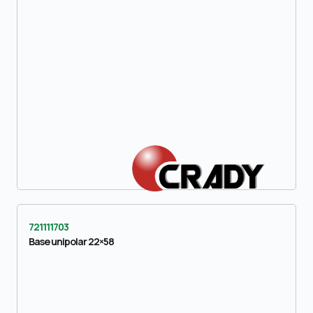
721111703
Base unipolar 22×58