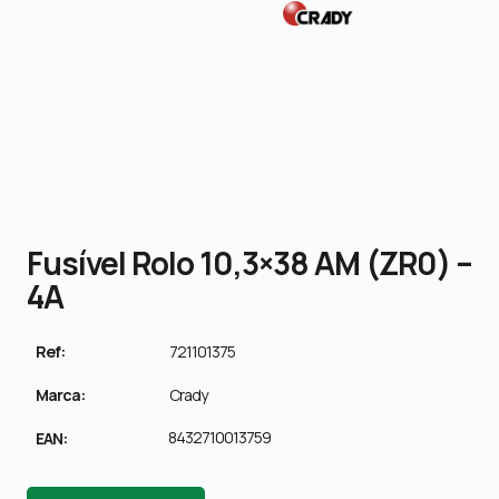
Fusível Rolo 10,3×38 AM (ZR0) –
4A
Ref:
721101375
Marca:
Crady
8432710013759
EAN: