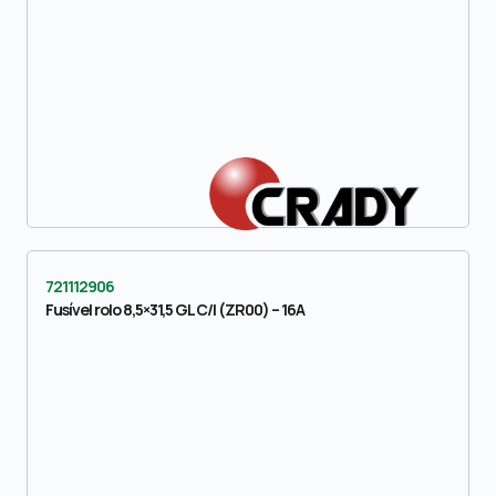
721112906
Fusível rolo 8,5×31,5 GL C/I (ZR00) – 16A