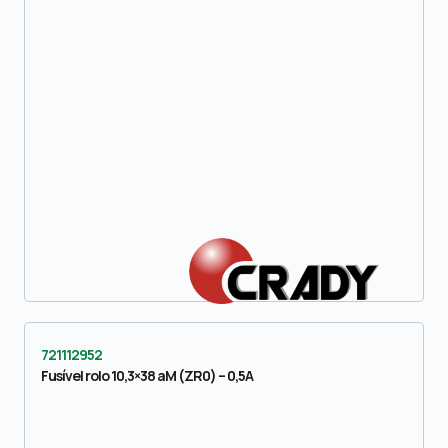
721112952
Fusível rolo 10,3×38 aM (ZR0) – 0,5A