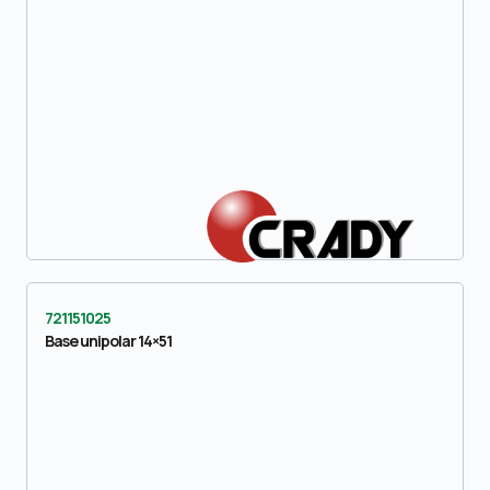
721151025
Base unipolar 14×51