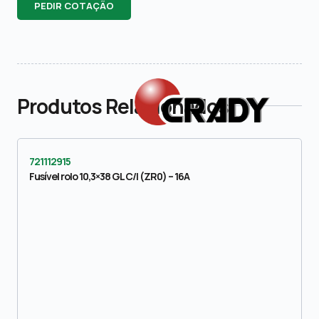
PEDIR COTAÇÃO
Produtos Relacionados
721112915
Fusível rolo 10,3×38 GL C/I (ZR0) – 16A