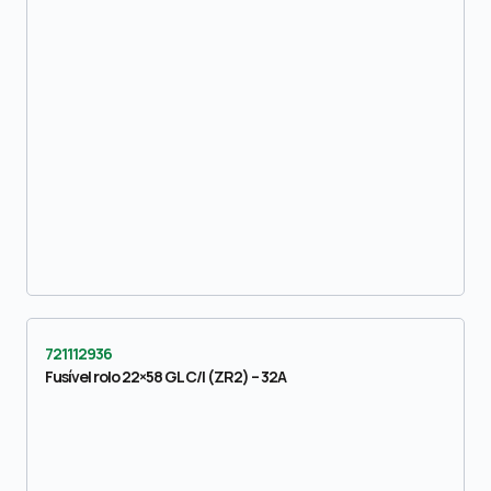
721112936
Fusível rolo 22×58 GL C/I (ZR2) – 32A