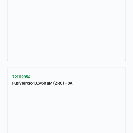
721112954
Fusível rolo 10,3×38 aM (ZR0) – 8A