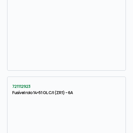
721112923
Fusível rolo 14×51 GL C/I (ZR1) – 6A