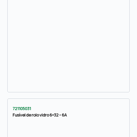
721105031
Fusível de rolo vidro 6×32 – 6A