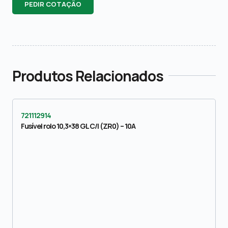
PEDIR COTAÇÃO
Produtos Relacionados
721112914
Fusível rolo 10,3×38 GL C/I (ZR0) – 10A