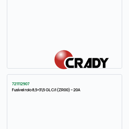
721112907
Fusível rolo 8,5×31,5 GL C/I (ZR00) – 20A