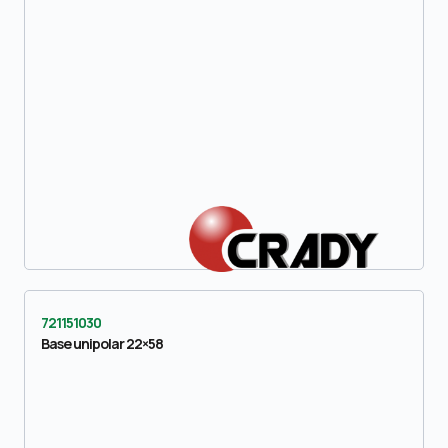
721151030
Base unipolar 22×58