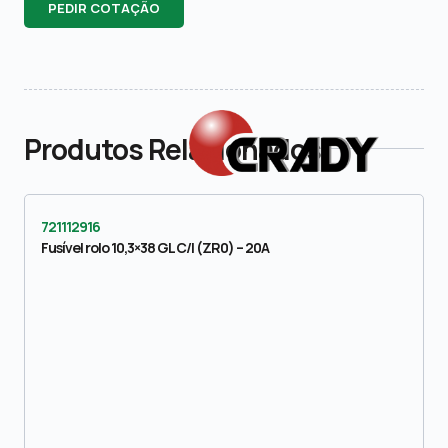
PEDIR COTAÇÃO
Produtos Relacionados
721112916
Fusível rolo 10,3×38 GL C/I (ZR0) – 20A