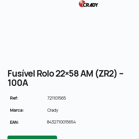
Fusível Rolo 22×58 AM (ZR2) –
100A
Ref:
721101565
Marca:
Crady
8432710015654
EAN: