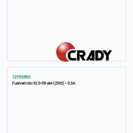
721112952
Fusível rolo 10,3×38 aM (ZR0) – 0,5A