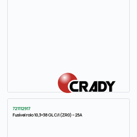
721112917
Fusível rolo 10,3×38 GL C/I (ZR0) – 25A