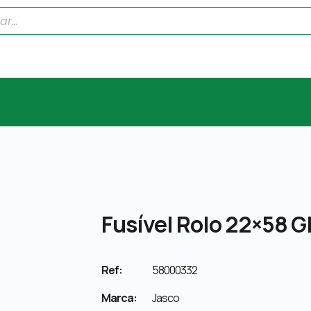
Fusível Rolo 22×58 G
Ref:
58000332
Marca:
Jasco