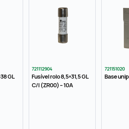
721112904
721151020
×38 GL
Fusível rolo 8,5×31,5 GL
Base unip
C/I (ZR00) – 10A