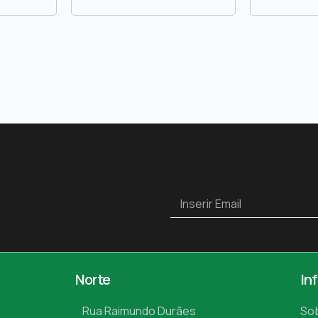
Norte
In
Rua Raimundo Durães
So