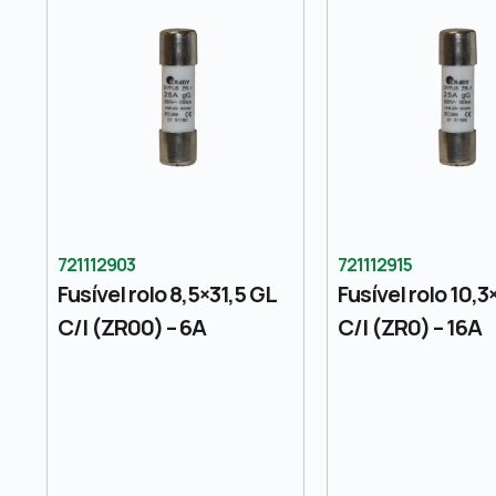
721112903
721112915
Fusível rolo 8,5×31,5 GL
Fusível rolo 10,3
C/I (ZR00) – 6A
C/I (ZR0) – 16A