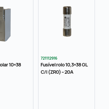
721112916
olar 10×38
Fusível rolo 10,3×38 GL
C/I (ZR0) – 20A