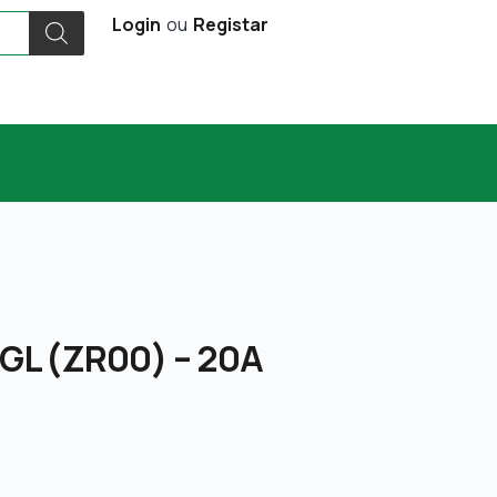
Login
ou
Registar
5 GL (ZR00) – 20A