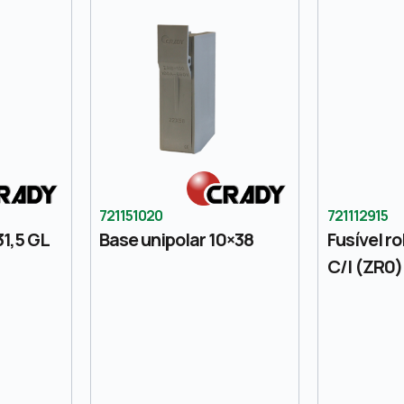
721151020
721112915
31,5 GL
Base unipolar 10×38
Fusível ro
C/I (ZR0)