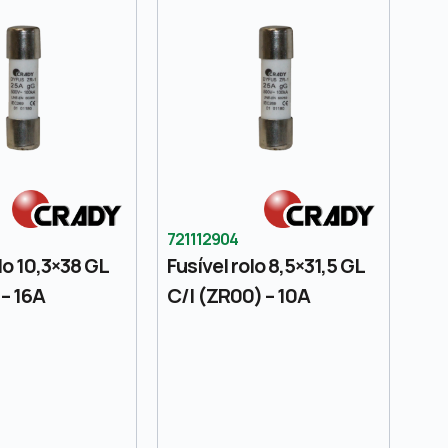
721112904
lo 10,3×38 GL
Fusível rolo 8,5×31,5 GL
 – 16A
C/I (ZR00) – 10A