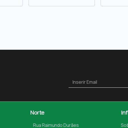
Norte
In
Rua Raimundo Durães
So