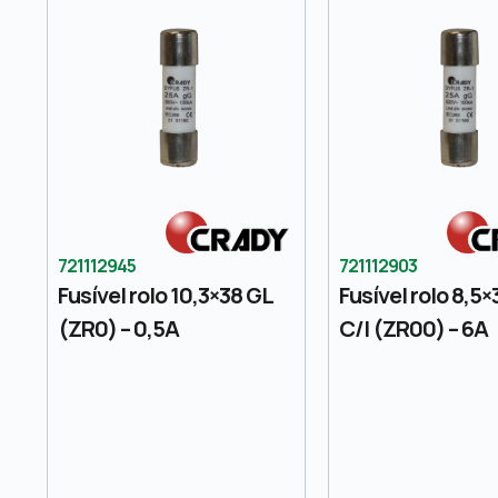
721112945
721112903
Fusível rolo 10,3×38 GL
Fusível rolo 8,5×
(ZR0) – 0,5A
C/I (ZR00) – 6A