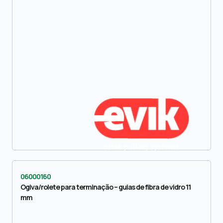
06000160
Ogiva/rolete para terminação – guias de fibra de vidro 11
mm