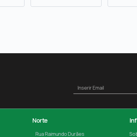
Norte
In
Rua Raimundo Durães
So