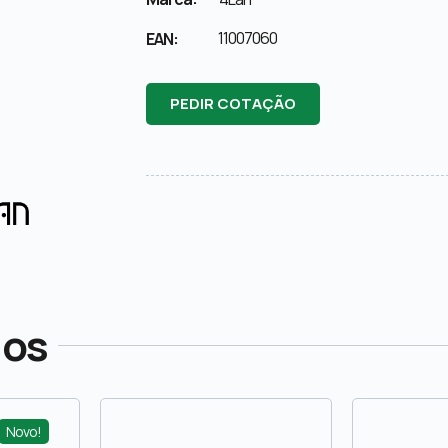
11007060
EAN:
PEDIR COTAÇÃO
dos
Novo!