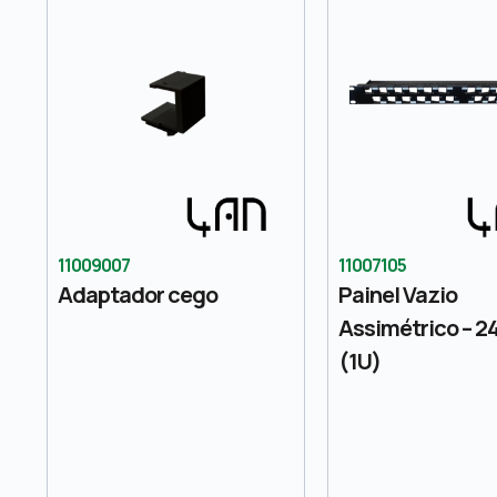
11009007
11007105
Adaptador cego
Painel Vazio
Assimétrico – 2
(1U)