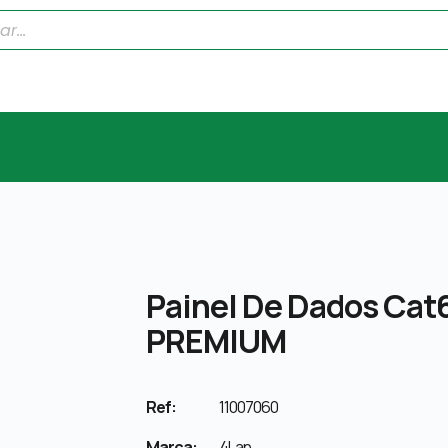
Painel De Dados Cat6
PREMIUM
Ref:
11007060
Marca:
4Lan