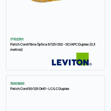
17102301
Patch Cord Fibra Óptica 9/125 OS2 – SC/APC Duplex (0,3
metros)
15001800
Patch Cord 50/125 OM3 – LC/LC Duplex