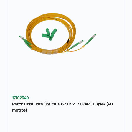
17102340
Patch Cord Fibra Óptica 9/125 OS2 – SC/APC Duplex (40
metros)