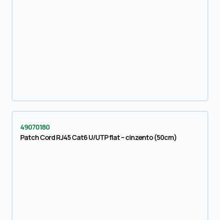
49070180
Patch Cord RJ45 Cat6 U/UTP flat – cinzento (50cm)