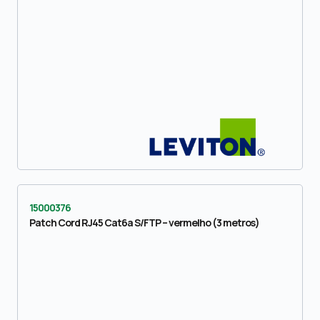
15000376
Patch Cord RJ45 Cat6a S/FTP – vermelho (3 metros)