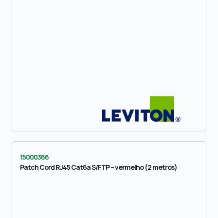
15000366
Patch Cord RJ45 Cat6a S/FTP – vermelho (2 metros)