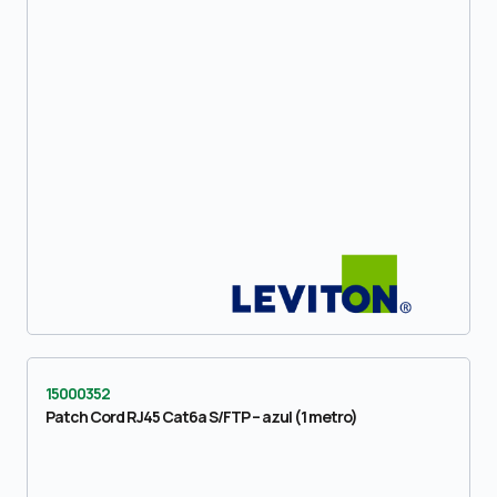
15000352
Patch Cord RJ45 Cat6a S/FTP – azul (1 metro)