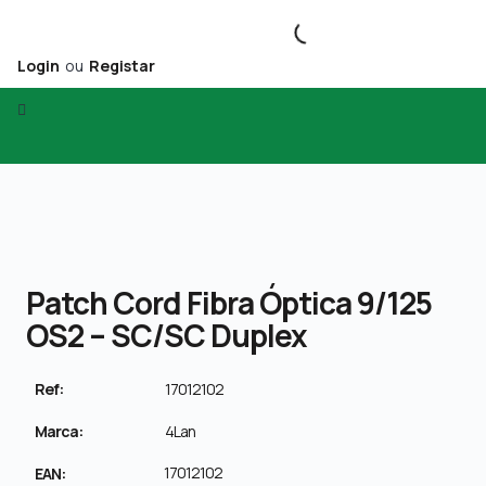
Login
ou
Registar
Patch Cord Fibra Óptica 9/125
OS2 – SC/SC Duplex
Ref:
17012102
Marca:
4Lan
17012102
EAN: