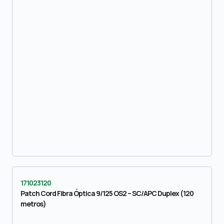
171023120
Patch Cord Fibra Óptica 9/125 OS2 – SC/APC Duplex (120
metros)