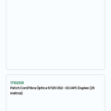
17102325
Patch Cord Fibra Óptica 9/125 OS2 – SC/APC Duplex (25
metros)