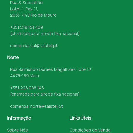
Rua S. Sebastião
Lote 11, Pav. 11,
2635-448 Rio de Mouro
+351 219 151 409
(chamada para a rede fixa nacional)
comercial.sul@taistel.pt
Norte
Rua Raimundo Durães Magalhães, lote 12
4475-189 Maia
+351 225 088 145
(chamada para a rede fixa nacional)
comercial.norte@taistel.pt
Informação
Links Úteis
Sobre Nós
Condições de Venda