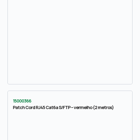
15000366
Patch Cord RJ45 Cat6a S/FTP – vermelho (2 metros)