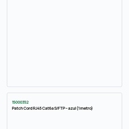
15000352
Patch Cord RJ45 Cat6a S/FTP – azul (1 metro)