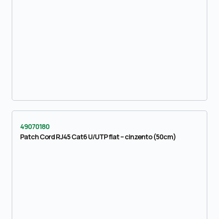
49070180
Patch Cord RJ45 Cat6 U/UTP flat – cinzento (50cm)