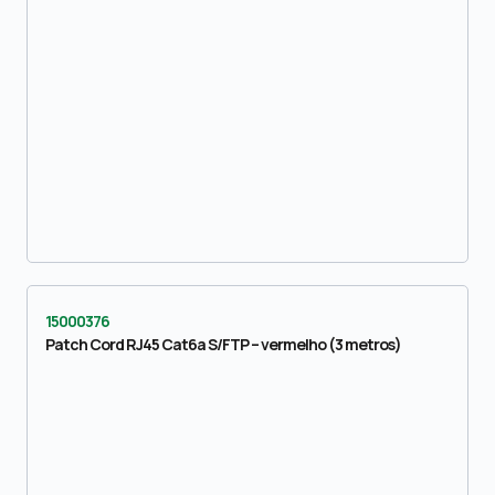
15000376
Patch Cord RJ45 Cat6a S/FTP – vermelho (3 metros)