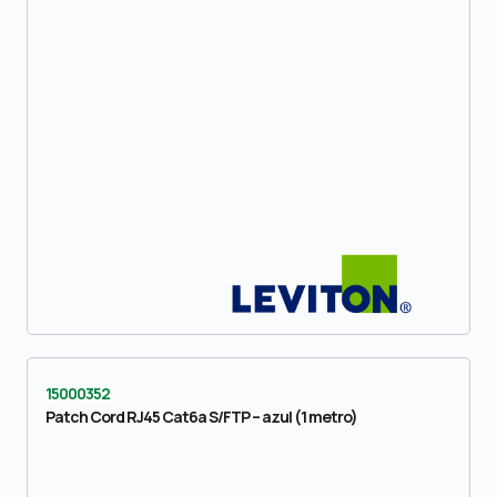
15000352
Patch Cord RJ45 Cat6a S/FTP – azul (1 metro)