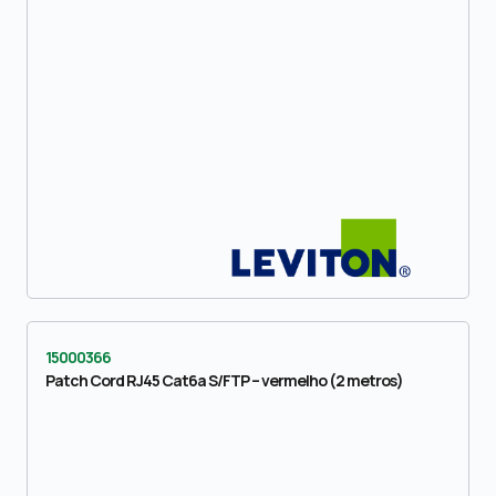
15000366
Patch Cord RJ45 Cat6a S/FTP – vermelho (2 metros)