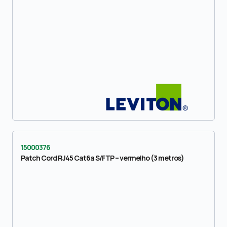
15000376
Patch Cord RJ45 Cat6a S/FTP – vermelho (3 metros)