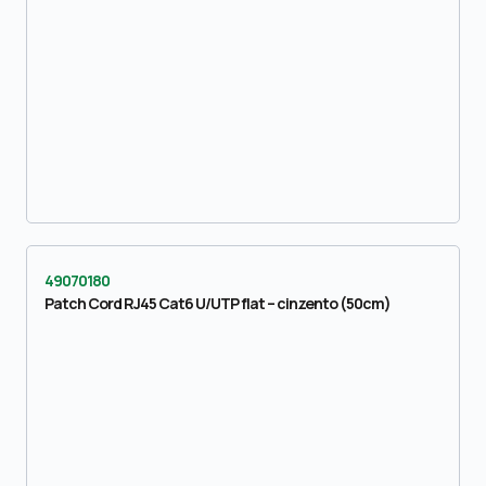
49070180
Patch Cord RJ45 Cat6 U/UTP flat – cinzento (50cm)