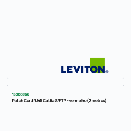
15000366
Patch Cord RJ45 Cat6a S/FTP – vermelho (2 metros)