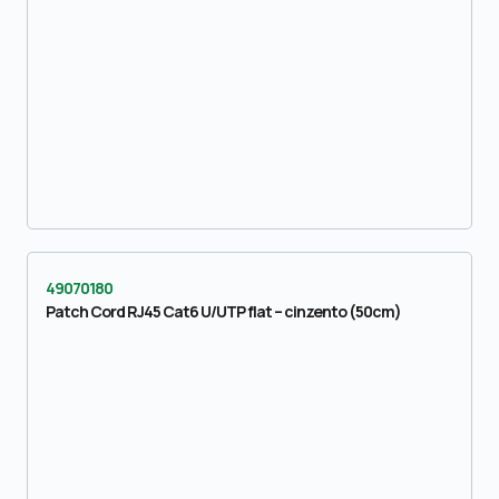
49070180
Patch Cord RJ45 Cat6 U/UTP flat – cinzento (50cm)