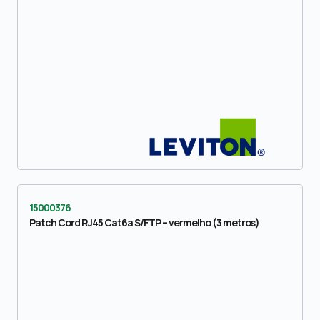
15000376
Patch Cord RJ45 Cat6a S/FTP – vermelho (3 metros)