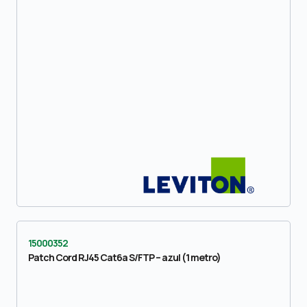
15000352
Patch Cord RJ45 Cat6a S/FTP – azul (1 metro)