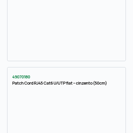
49070180
Patch Cord RJ45 Cat6 U/UTP flat – cinzento (50cm)