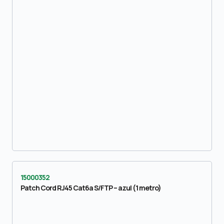
15000352
Patch Cord RJ45 Cat6a S/FTP – azul (1 metro)