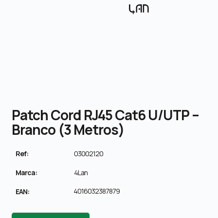
Patch Cord RJ45 Cat6 U/UTP –
Branco (3 Metros)
Ref:
03002120
Marca:
4Lan
4016032387879
EAN: