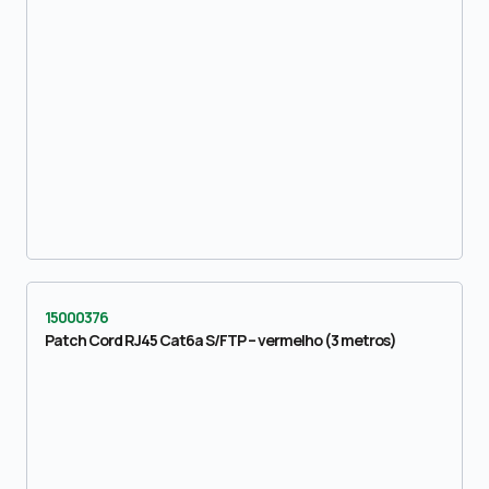
15000376
Patch Cord RJ45 Cat6a S/FTP – vermelho (3 metros)