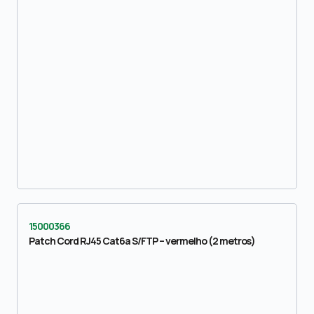
15000366
Patch Cord RJ45 Cat6a S/FTP – vermelho (2 metros)