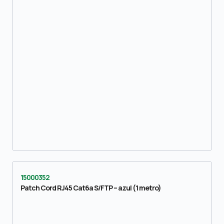
15000352
Patch Cord RJ45 Cat6a S/FTP – azul (1 metro)