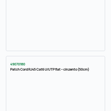
49070180
Patch Cord RJ45 Cat6 U/UTP flat – cinzento (50cm)