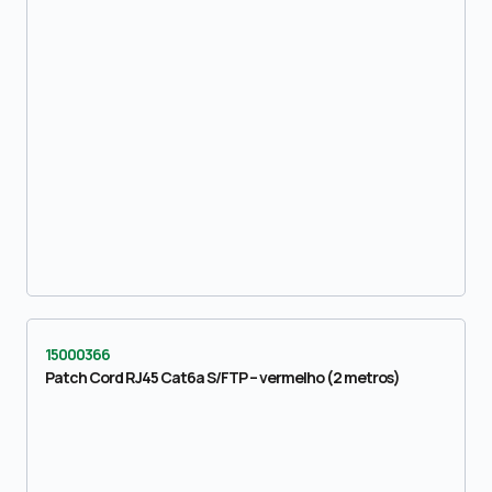
15000366
Patch Cord RJ45 Cat6a S/FTP – vermelho (2 metros)