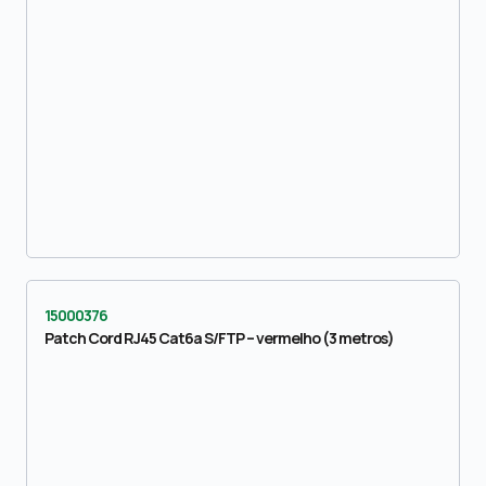
15000376
Patch Cord RJ45 Cat6a S/FTP – vermelho (3 metros)