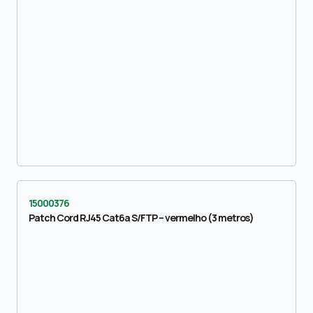
15000376
Patch Cord RJ45 Cat6a S/FTP – vermelho (3 metros)