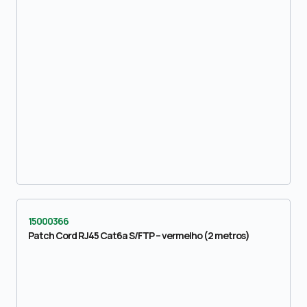
15000366
Patch Cord RJ45 Cat6a S/FTP – vermelho (2 metros)