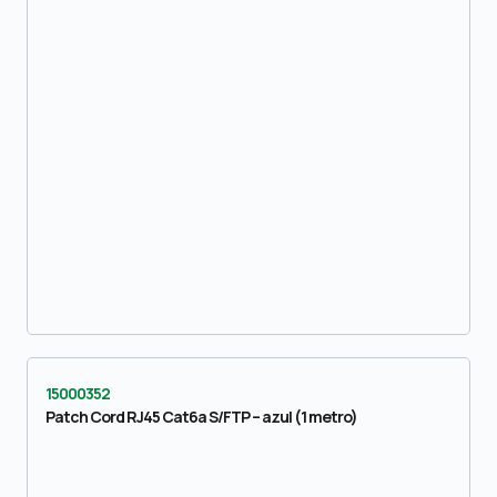
15000352
Patch Cord RJ45 Cat6a S/FTP – azul (1 metro)