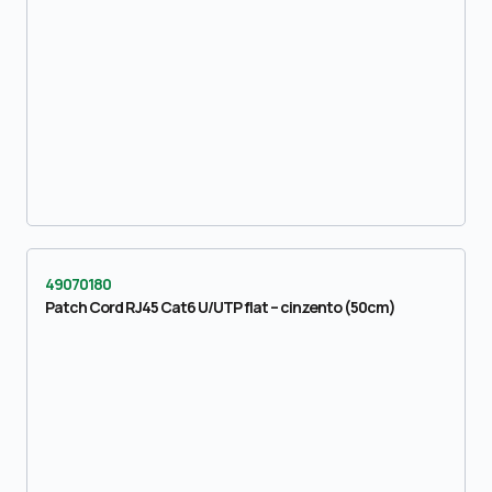
49070180
Patch Cord RJ45 Cat6 U/UTP flat – cinzento (50cm)