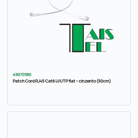
49070180
Patch Cord RJ45 Cat6 U/UTP flat – cinzento (50cm)