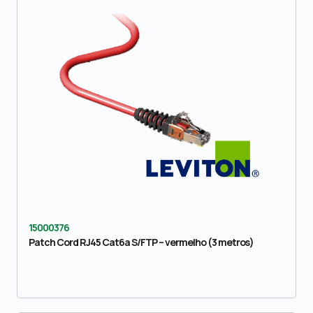
15000376
Patch Cord RJ45 Cat6a S/FTP – vermelho (3 metros)