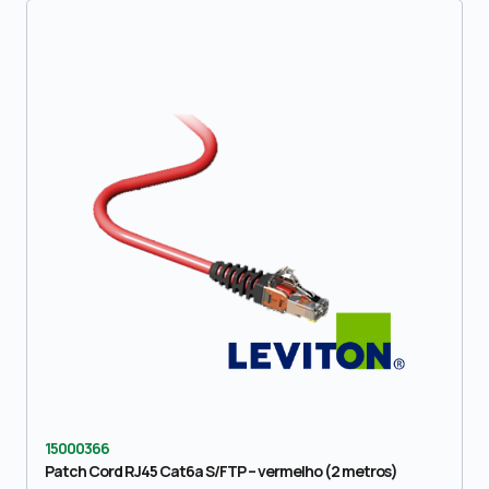
15000366
Patch Cord RJ45 Cat6a S/FTP – vermelho (2 metros)