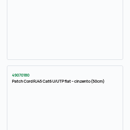
49070180
Patch Cord RJ45 Cat6 U/UTP flat – cinzento (50cm)