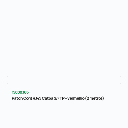
15000366
Patch Cord RJ45 Cat6a S/FTP – vermelho (2 metros)