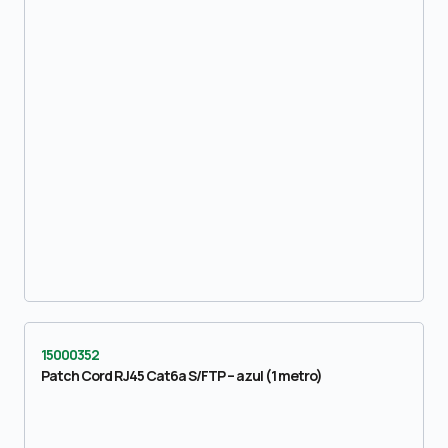
15000352
Patch Cord RJ45 Cat6a S/FTP – azul (1 metro)