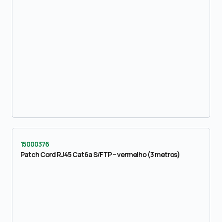
15000376
Patch Cord RJ45 Cat6a S/FTP – vermelho (3 metros)