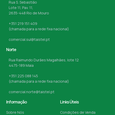
Rua S. Sebastião
Lote 11, Pav. 11,
2635-448 Rio de Mouro
+351 219 151 409
(chamada para a rede fixa nacional)
comercial.sul@taistel.pt
Norte
Rua Raimundo Durães Magalhães, lote 12
4475-189 Maia
+351 225 088 145
(chamada para a rede fixa nacional)
comercial.norte@taistel.pt
Informação
Links Úteis
Sobre Nós
Condições de Venda