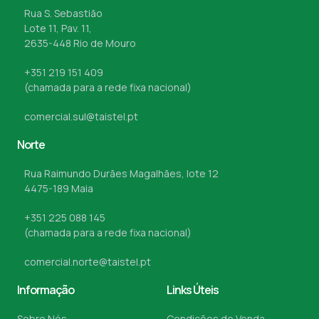
Rua S. Sebastião
Lote 11, Pav. 11,
2635-448 Rio de Mouro
+351 219 151 409
(chamada para a rede fixa nacional)
comercial.sul@taistel.pt
Norte
Rua Raimundo Durães Magalhães, lote 12
4475-189 Maia
+351 225 088 145
(chamada para a rede fixa nacional)
comercial.norte@taistel.pt
Informação
Links Úteis
Sobre Nós
Condições de Venda