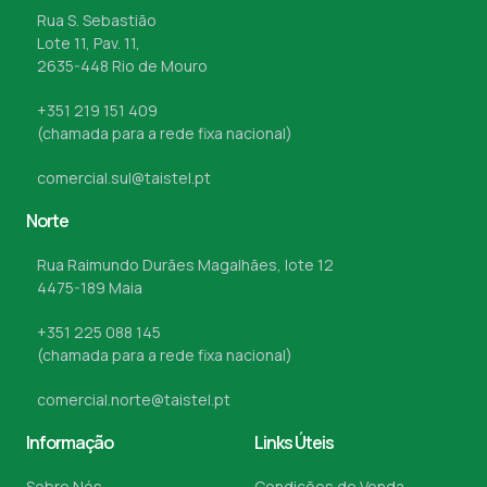
Rua S. Sebastião
Lote 11, Pav. 11,
2635-448 Rio de Mouro
+351 219 151 409
(chamada para a rede fixa nacional)
comercial.sul@taistel.pt
Norte
Rua Raimundo Durães Magalhães, lote 12
4475-189 Maia
+351 225 088 145
(chamada para a rede fixa nacional)
comercial.norte@taistel.pt
Informação
Links Úteis
Sobre Nós
Condições de Venda