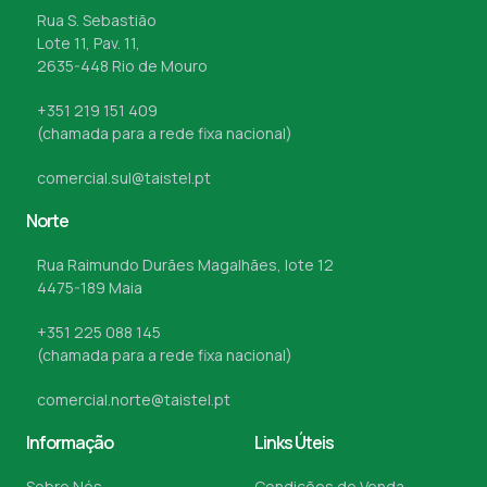
Rua S. Sebastião
Lote 11, Pav. 11,
2635-448 Rio de Mouro
+351 219 151 409
(chamada para a rede fixa nacional)
comercial.sul@taistel.pt
Norte
Rua Raimundo Durães Magalhães, lote 12
4475-189 Maia
+351 225 088 145
(chamada para a rede fixa nacional)
comercial.norte@taistel.pt
Informação
Links Úteis
Sobre Nós
Condições de Venda