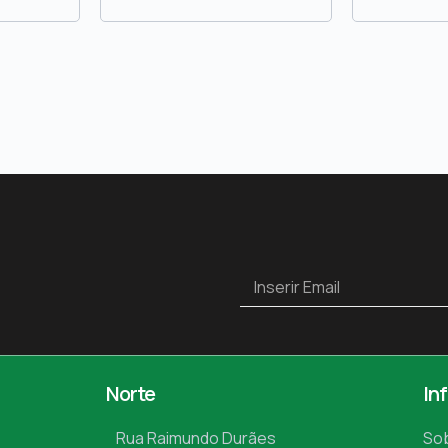
Norte
In
Rua Raimundo Durães
So