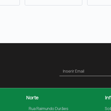
Norte
In
Rua Raimundo Durães
So