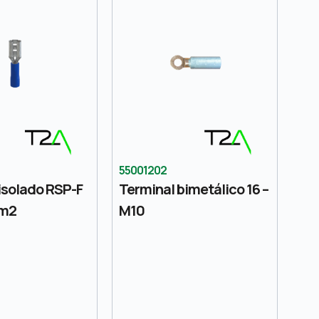
55001202
isolado RSP-F
Terminal bimetálico 16 –
mm2
M10