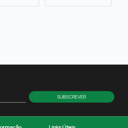
SUBSCREVER
formação
Links Úteis